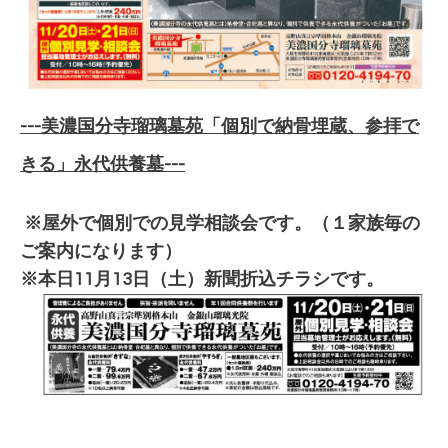
-
--美濃国分寺瑠璃墓苑「個別で納骨埋蔵、参拝で
きる」永代供養墓---
※屋外で個別での見学相談会です。（１家族毎の
ご案内になります）
※本日11月13日（土）新聞折込チラシです。