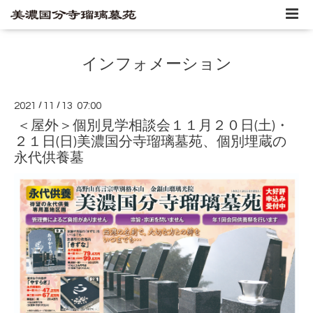
インフォメーション
2021
/
11
/
13 07:00
＜屋外＞個別見学相談会１１月２０日(土)・
２１日(日)美濃国分寺瑠璃墓苑、個別埋蔵の
永代供養墓