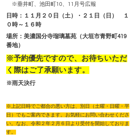
※垂井町、池田町10、11月号広報
日時：１１
月２０日（土）・２１日（日）
１
０時～１６時
場所：
美濃国分寺瑠璃墓苑（大垣市青野町419
番地）
※予約優先ですので、お待ちいただ
く際はご了承願います。
※雨天決行
※上記日時でご都合の悪い方は、別日（土曜・日曜・平
日）でもご案内できます。お気軽にお問い合わせくださ
い。なお、令和２年２月６日より受付を開始しておりま
す。